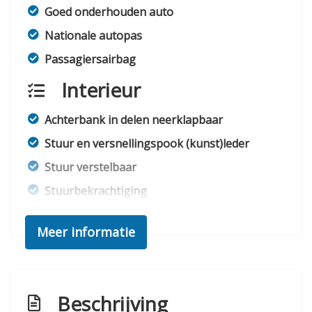
Goed onderhouden auto
Nationale autopas
Passagiersairbag
Interieur
Achterbank in delen neerklapbaar
Stuur en versnellingspook (kunst)leder
Stuur verstelbaar
Stuurbekrachtiging
Toerenteller
Meer informatie
Exterieur
Bumpers in carrosseriekleur
Beschrijving
Lichtmetalen velgen 14"