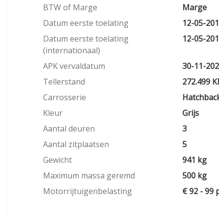
BTW of Marge
Marge
Datum eerste toelating
12-05-20
Datum eerste toelating
12-05-20
(internationaal)
APK vervaldatum
30-11-20
Tellerstand
272.499 
Carrosserie
Hatchbac
Kleur
Grijs
Aantal deuren
3
Aantal zitplaatsen
5
Gewicht
941 kg
Maximum massa geremd
500 kg
Motorrijtuigenbelasting
€ 92 - 99 