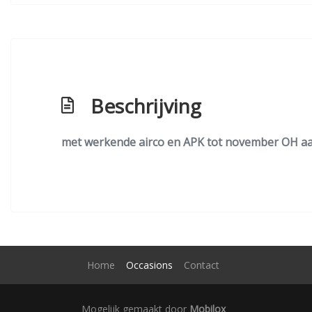
Beschrijving
met werkende airco en APK tot november OH a
Home
Occasions
Contact
Mogelijk gemaakt door
Mobilox