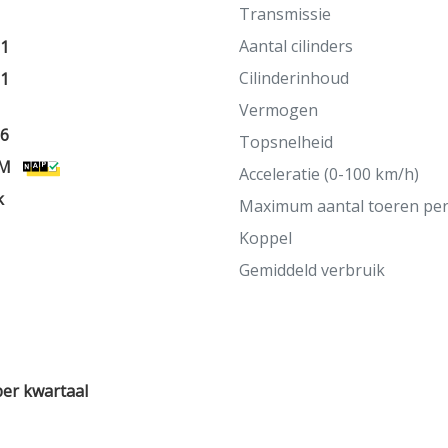
Transmissie
Aantal cilinders
11
Cilinderinhoud
11
Vermogen
26
Topsnelheid
KM
Acceleratie (0-100 km/h)
k
Maximum aantal toeren pe
Koppel
Gemiddeld verbruik
per kwartaal