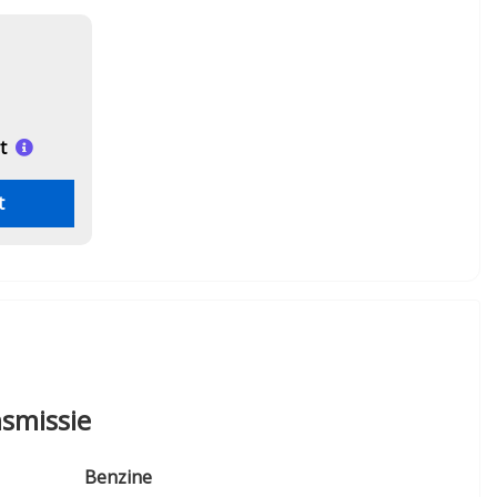
t
t
smissie
Benzine