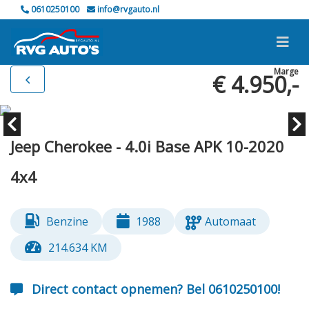
0610250100
info@rvgauto.nl
Marge
€ 4.950,-
Jeep Cherokee - 4.0i Base APK 10-2020
4x4
Benzine
1988
Automaat
214.634 KM
Direct contact opnemen? Bel 0610250100!